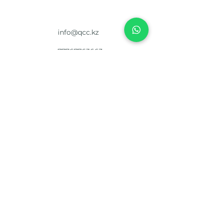
info@qcc.kz
+77767763663
Kazakhstan, Almaty, Zhanaarka 7
©2024 Qazaqstan carrier company