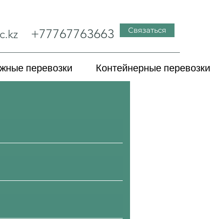
Связаться
+77767763663
c.kz
жные перевозки
Контейнерные перевозки