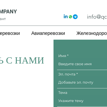
OMPANY
info@qc
ант
еревозки
Авиаперевозки
Железнодоро
Имя
Ь С НАМИ
Эл. почта
Тема