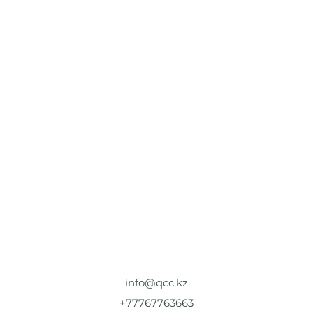
info@qcc.kz
+77767763663