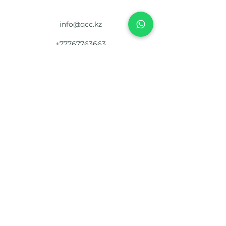
info@qcc.kz
+77767763663
Kazakhstan, Almaty, Zhanaarka 7
©2024 Qazaqstan carrier company