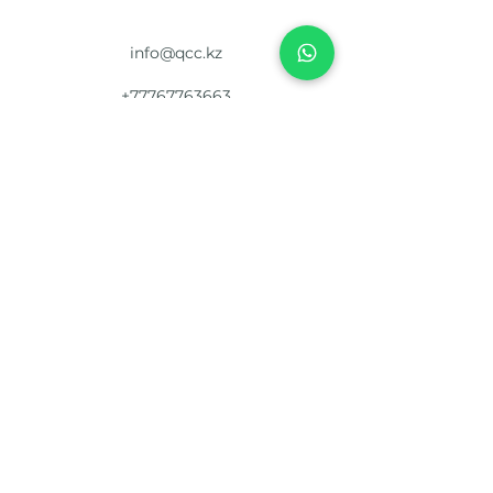
info@qcc.kz
+77767763663
Kazakhstan, Almaty, Zhanaarka 7
©2024 Qazaqstan carrier company