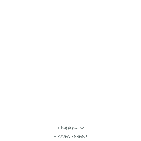
info@qcc.kz
+77767763663