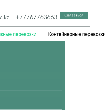
Связаться
+77767763663
c.kz
жные перевозки
Контейнерные перевозки