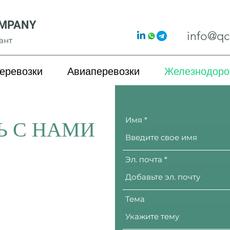
OMPANY
info@qc
ант
еревозки
Авиаперевозки
Железнодоро
Имя
Ь С НАМИ
Эл. почта
Тема