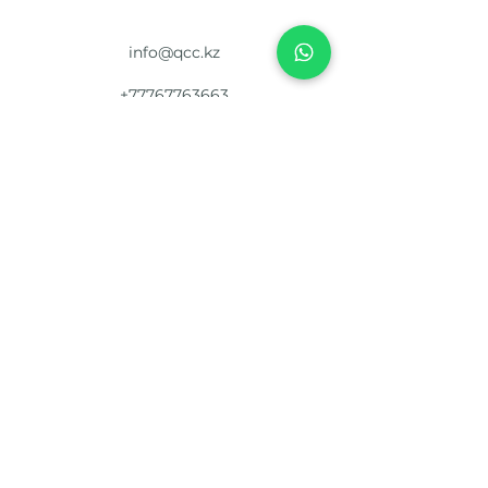
info@qcc.kz
+77767763663
Kazakhstan, Almaty, Zhanaarka 7
©2024 Qazaqstan carrier company