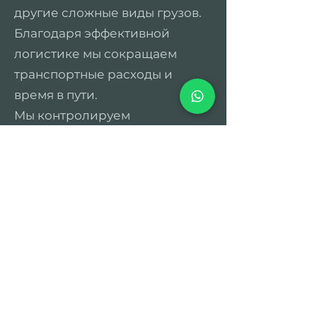
другие сложные виды грузов.
Благодаря эффективной
логистике мы сокращаем
транспортные расходы и
время в пути.
Мы контролируем
местонахождение груза на
всем протяжении маршрута и
регулярно информируем
клиента о статусе доставки,
при необходимости
предоставляя доступ к
дополнительной информации
через личного менеджера.
Наши специалисты помогут